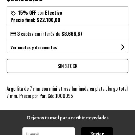
15% OFF
con
Efectivo
Precio final:
$22.100,00
3
cuotas sin interés de
$8.666,67
Ver cuotas y descuentos
SIN STOCK
Argollita de 7 mm con mini strass laminada en plata , largo total
7 mm. Precio por Par. Cód.1000095
Dejanos tu mail para recibir novedades
Enviar