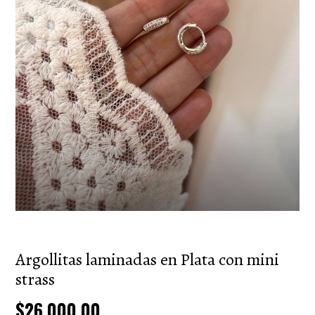
Argollitas laminadas en Plata con mini
strass
$26.000,00