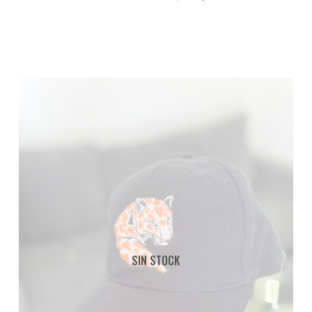
SIN STOCK