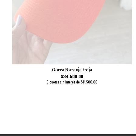
Gorra Naranja /roja
$34.500,00
3 cuotas sin interés de $11.500,00