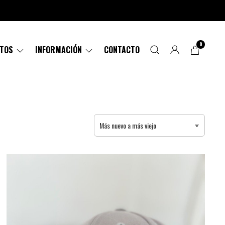
0
CTOS
INFORMACIÓN
CONTACTO