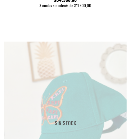
3 cuotas sin interés de $11.500,00
SIN STOCK