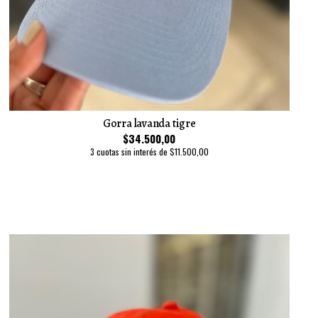
Gorra lavanda tigre
$34.500,00
3 cuotas sin interés de $11.500,00