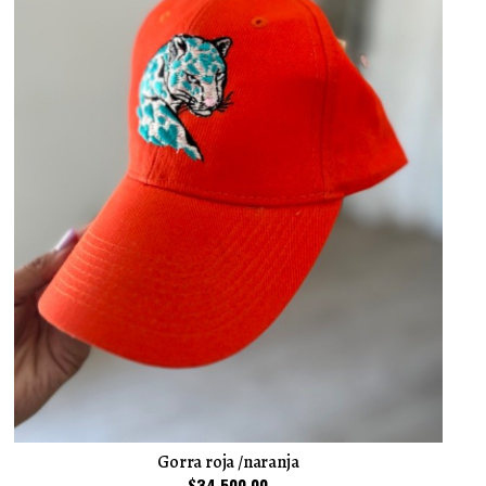
Gorra roja /naranja
$34.500,00