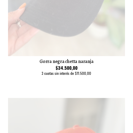
Gorra negra chetta naranja
$34.500,00
3 cuotas sin interés de $11.500,00