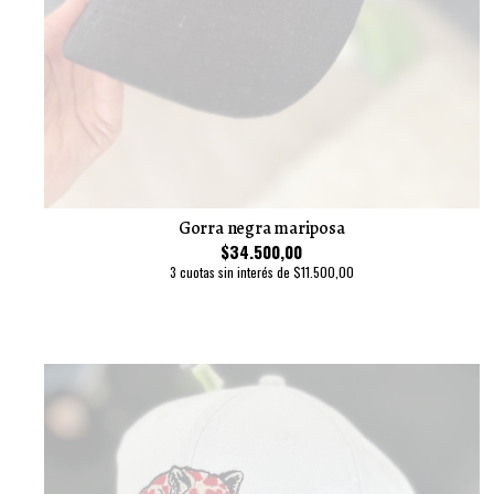
Gorra negra mariposa
$34.500,00
3 cuotas sin interés de $11.500,00