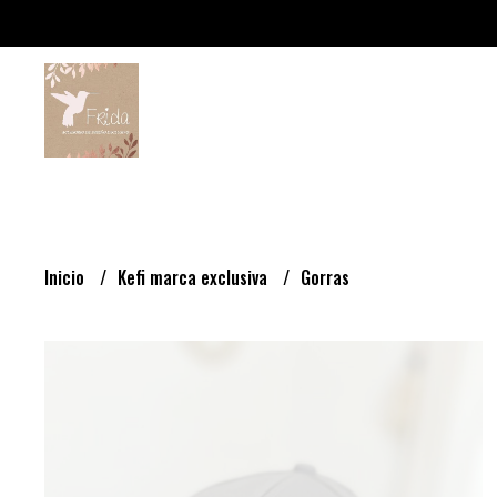
Inicio
Kefi marca exclusiva
Gorras