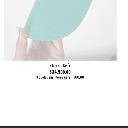
Gorra Kefi
$34.500,00
3 cuotas sin interés de $11.500,00