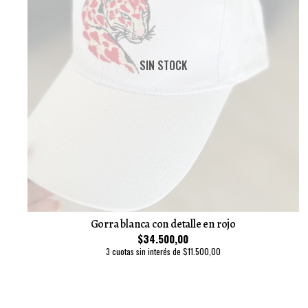
SIN STOCK
Gorra blanca con detalle en rojo
$34.500,00
3 cuotas sin interés de $11.500,00