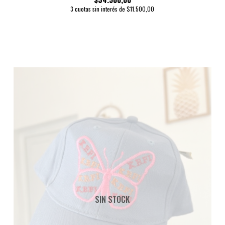
3 cuotas sin interés de $11.500,00
SIN STOCK