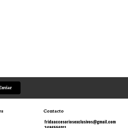
Enviar
es
Contacto
fridaaccesoriosexclusivos@gmail.com
3496556011