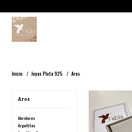
Inicio
Joyas Plata 925
Aros
Aros
Abridores
Argollitas