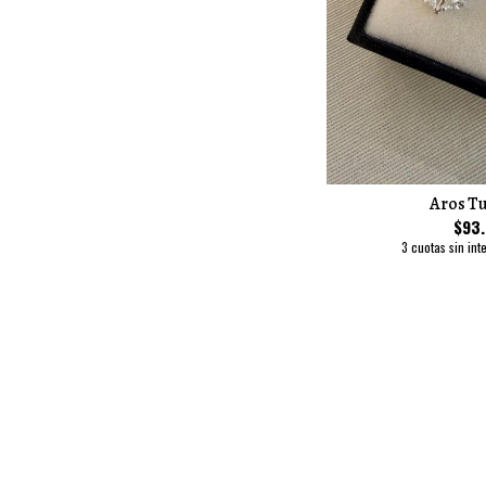
Aros Tu
$93.
3 cuotas sin in