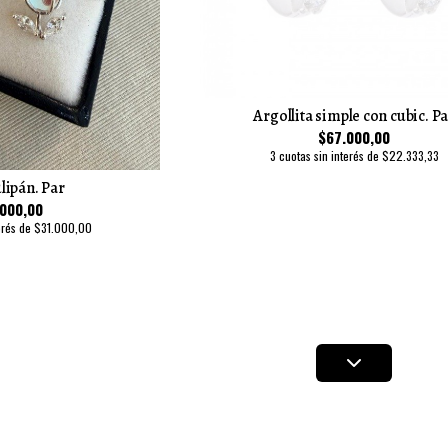
Argollita simple con cubic. P
$67.000,00
3 cuotas sin interés de $22.333,33
lipán. Par
000,00
terés de $31.000,00