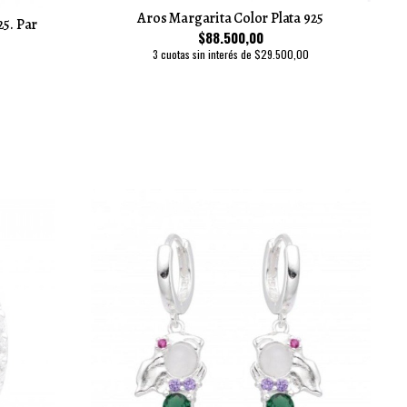
Aros Margarita Color Plata 925
25. Par
$88.500,00
3 cuotas sin interés de $29.500,00