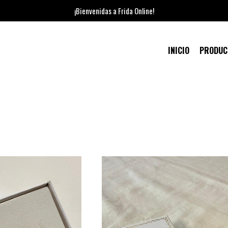
¡Bienvenidas a Frida Online!
INICIO
PRODU