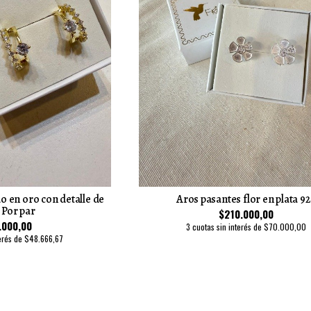
 en oro con detalle de
Aros pasantes flor en plata 92
. Por par
$210.000,00
.000,00
3 cuotas sin interés de $70.000,00
terés de $48.666,67