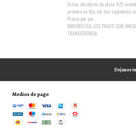
Aritos abridores de plata-925 modelo
primero es fijo, los dos siguientes s
Precio por par.
MAYORÍSTAS: LOS PAGOS SON ÚNICA
TRANSFERENCIA.
Dejanos tu
Medios de pago