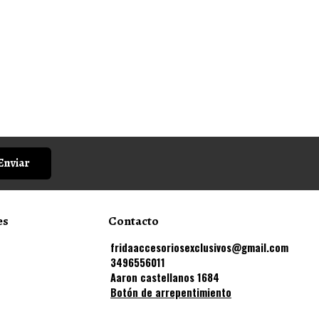
Enviar
es
Contacto
fridaaccesoriosexclusivos@gmail.com
3496556011
Aaron castellanos 1684
Botón de arrepentimiento