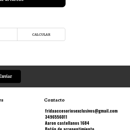
CALCULAR
Enviar
es
Contacto
fridaaccesoriosexclusivos@gmail.com
3496556011
Aaron castellanos 1684
Botón de arrepentimiento