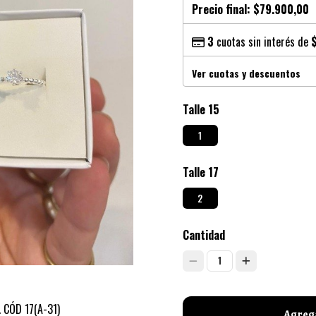
Precio final:
$79.900,00
3
cuotas sin interés de
Ver cuotas y descuentos
Talle 15
1
Talle 17
2
Cantidad
1
. CÓD 17(A-31)
Agrega