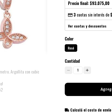
Precio final:
$93.075,00
3
cuotas sin interés de
Ver cuotas y descuentos
Color
Rosé
Cantidad
1
etro. Argollita con cubic
o!
Agrega
52
Calculá el costo de envío