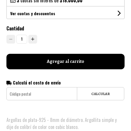
3
cuotas sin interés de
$18.000,00
Ver cuotas y descuentos
Cantidad
1
Agregar al carrito
Calculá el costo de envío
CALCULAR
Argollas de plata-925 - 8mm de diámetro. Argollita simple y
dije de colibrí de color con cubic blanco.