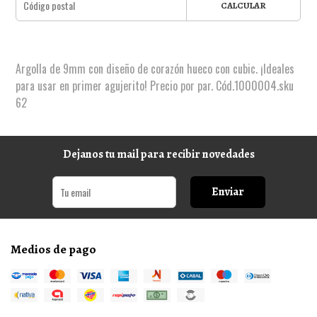
CALCULAR
Argolla de 9mm con diseño de corazón hueco con cubic. ¡Ideales
para usar en primer agujerito! Precio por par. Cód.1000004.sku
62
Dejanos tu mail para recibir novedades
Enviar
Medios de pago