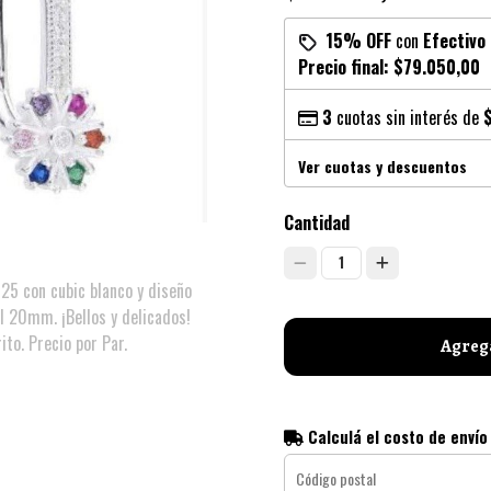
15% OFF
con
Efectivo
Precio final:
$79.050,00
3
cuotas sin interés de
Ver cuotas y descuentos
Cantidad
1
925 con cubic blanco y diseño
al 20mm. ¡Bellos y delicados!
ito. Precio por Par.
Agrega
Calculá el costo de envío