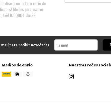
 de diseño colibrí con cubic de
licados! Ideales para usar en
dad. Cód.1000004 sku:96
 mail para recibir novedades
Medios de envío
Nuestras redes social