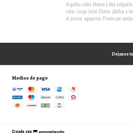
Argollas cubic blanco y dije colgante
color. Largo total 25mm. ¡Bellos y de
el primer agujerito. Precio por uni
Dejanos tu
Medios de pago
Creado con