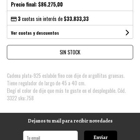
Precio final:
$86.275,00
3
cuotas sin interés de
$33.833,33
Ver cuotas y descuentos
SIN STOCK
Cadena plata-925 eslabón fino con dije de argollitas gruesas.
Tiene regulador de largo de 45 a 40 cm.
Elegí el color de dije que más te guste en el desplegable. Cód.
3322 sku:.758
Dejanos tu mail para recibir novedades
Enviar