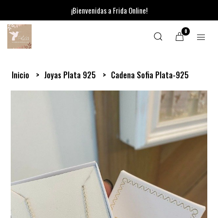
¡Bienvenidas a Frida Online!
0
Inicio
Joyas Plata 925
Cadena Sofia Plata-925