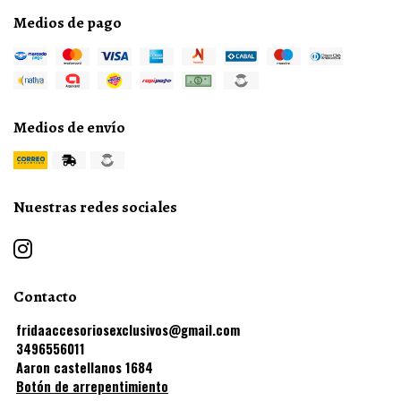
Medios de pago
Medios de envío
Nuestras redes sociales
Contacto
fridaaccesoriosexclusivos@gmail.com
3496556011
Aaron castellanos 1684
Botón de arrepentimiento