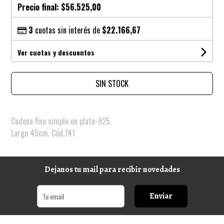
Precio final:
$56.525,00
3
cuotas sin interés de
$22.166,67
Ver cuotas y descuentos
SIN STOCK
Cadena fina simple en plata-925.
Largo 45cm. Cód.741
Dejanos tu mail para recibir novedades
Enviar