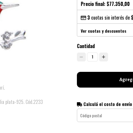
Precio final:
$77.350,00
3
cuotas sin interés de
Ver cuotas y descuentos
Cantidad
1
Agrega
rí.
lia plata-925. Cód.2233
Calculá el costo de envío