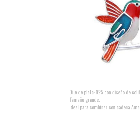
Dije de plata-925 con diseño de colib
Tamaño grande.
Ideal para combinar con cadena Ama