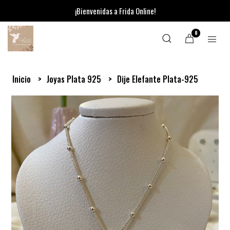
¡Bienvenidas a Frida Online!
0
Inicio
Joyas Plata 925
Dije Elefante Plata-925