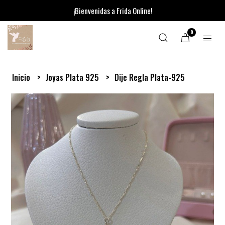
¡Bienvenidas a Frida Online!
0
Inicio
Joyas Plata 925
Dije Regla Plata-925