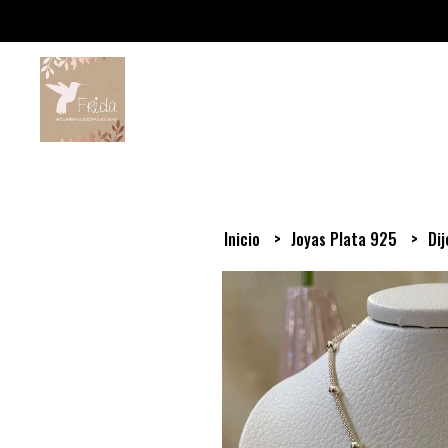
Inicio
Joyas Plata 925
Di