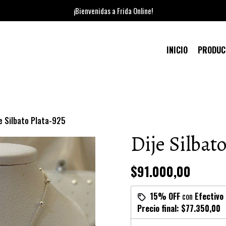
¡Bienvenidas a Frida Online!
INICIO
PRODU
je Silbato Plata-925
Dije Silbat
$91.000,00
15% OFF
con
Efectivo
Precio final:
$77.350,00