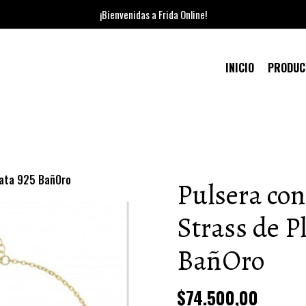
¡Bienvenidas a Frida Online!
INICIO
PRODU
lata 925 BañOro
Pulsera con
Strass de P
BañOro
$74.500,00